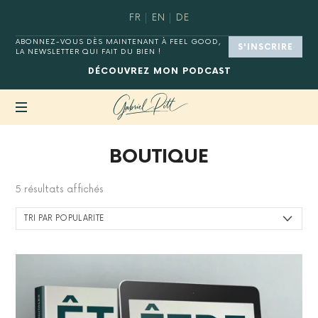
FR
EN
DE
ABONNEZ-VOUS DÈS MAINTENANT À FEEL GOOD,
S'INSCRIRE
LA NEWSLETTER QUI FAIT DU BIEN !
DÉCOUVREZ
MON PODCAST
MASTER
BOUTIQUE
YOUR
DIGITAL
HABITS®
5 résultats affichés