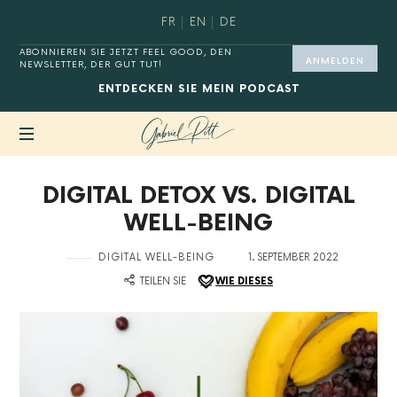
FR
EN
DE
ABONNIEREN SIE JETZT FEEL GOOD, DEN
ANMELDEN
NEWSLETTER, DER GUT TUT!
ENTDECKEN SIE
MEIN PODCAST
MASTER
DIGITAL DETOX VS. DIGITAL
YOUR
DIGITAL
WELL-BEING
HABITS®
in
auf
DIGITAL WELL-BEING
1. SEPTEMBER 2022
TEILEN SIE
WIE DIESES